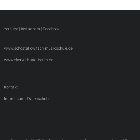
|
|
Youtube
Instagram
Facebook
www.schostakowitsch-musikschule.de
www.chorverband-berlin.de
Kontakt
|
Impressum
Datenschutz