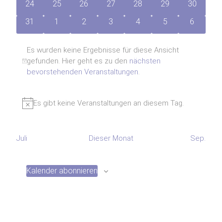
0
0
0
0
0
0
0
24
25
26
27
28
29
30
Veranstaltungen
Veranstaltungen
Veranstaltungen
Veranstaltungen
Veranstaltungen
Veranstaltungen
Veranstal
0
0
0
0
0
0
0
31
1
2
3
4
5
6
Veranstaltungen
Veranstaltungen
Veranstaltungen
Veranstaltungen
Veranstaltungen
Veranstaltungen
Veransta
Es wurden keine Ergebnisse für diese Ansicht
gefunden. Hier geht es zu den
nächsten
Hinweis
bevorstehenden Veranstaltungen
.
Es gibt keine Veranstaltungen an diesem Tag.
Hinweis
Juli
Dieser Monat
Sep.
Kalender abonnieren