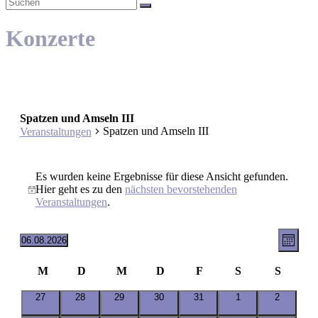
Konzerte
Spatzen und Amseln III
Spatzen und Amseln III
Veranstaltungen
Veranstaltungen
Es wurden keine Ergebnisse für diese Ansicht gefunden.
Hier geht es zu den
nächsten bevorstehenden
Hinweis
Veranstaltungen
.
Ansic
Vera
06.08.2026
Monat
Ansic
Datum
Navig
wählen.
Navi
Kalender
M
D
M
D
F
S
S
Montag
Dienstag
Mittwoch
Donnerstag
Freitag
Samstag
Sonntag
von
0
0
0
0
0
0
0
27
28
29
30
31
1
2
Veranstaltungen
Veranstaltungen
Veranstaltungen
Veranstaltungen
Veranstaltungen
Veranstaltungen
Veranstaltungen
Veranstal