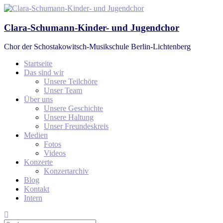
Zum
Inhalt
springen
Clara-Schumann-Kinder- und Jugendchor
Chor der Schostakowitsch-Musikschule Berlin-Lichtenberg
Startseite
Das sind wir
Unsere Teilchöre
Unser Team
Über uns
Unsere Geschichte
Unsere Haltung
Unser Freundeskreis
Medien
Fotos
Videos
Konzerte
Konzertarchiv
Blog
Kontakt
Intern