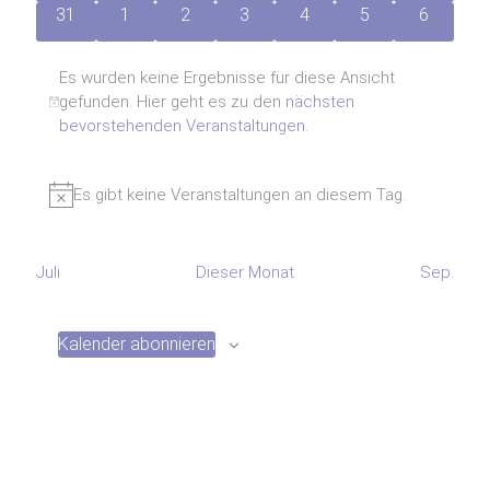
Veranstaltungen
Veranstaltungen
Veranstaltungen
Veranstaltungen
Veranstaltungen
Veranstaltungen
Veranstal
0
0
0
0
0
0
0
31
1
2
3
4
5
6
Veranstaltungen
Veranstaltungen
Veranstaltungen
Veranstaltungen
Veranstaltungen
Veranstaltungen
Veransta
Es wurden keine Ergebnisse für diese Ansicht
gefunden. Hier geht es zu den
nächsten
Hinweis
bevorstehenden Veranstaltungen
.
Es gibt keine Veranstaltungen an diesem Tag.
Hinweis
Juli
Dieser Monat
Sep.
Kalender abonnieren