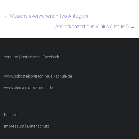
←
Music is everywhere – Ivo Antognini
Atelierkonzert aus Vilnius (Litauen)
→
|
|
Youtube
Instagram
Facebook
www.schostakowitsch-musikschule.de
www.chorverband-berlin.de
Kontakt
|
Impressum
Datenschutz