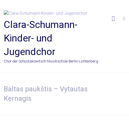
Zum
Inhalt
springen
Clara-Schumann-
Kinder- und
Jugendchor
Chor der Schostakowitsch-Musikschule Berlin-Lichtenberg
Baltas paukštis – Vytautas
Kernagis