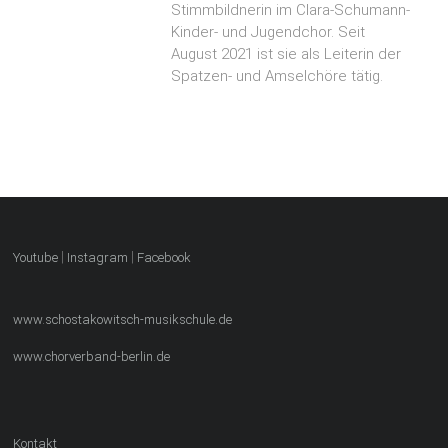
Stimmbildnerin im Clara-Schumann-
Kinder- und Jugendchor. Seit
August 2021 ist sie als Leiterin der
Spatzen- und Amselchöre tätig.
|
|
Youtube
Instagram
Facebook
www.schostakowitsch-musikschule.de
www.chorverband-berlin.de
Kontakt