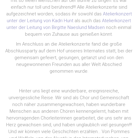
mit so vielen Menschen auf der Bühne zu singen. Es war
einfach nur toll und berührend!!! Alle Atelierkonzerte sind
aufgezeichnet worden, sodass ihr sowohl das
Atelierkonzert
unter der Leitung von Kadri Hunt
als auch das
Atelierkonzert
unter der Leitung von Birgitte Naeslund Madsen
noch einmal
bequem von Zuhause aus genießen könnt.
Im Anschluss an die Atelierkonzerte fand die große
Abschlussparty auf dem Hof unseres Internates statt, bei der
gemeinsam gefeiert, gesungen, getanzt und von den
neugewonnenen Freunden aus aller Welt Abschied
genommen wurde.
Hinter uns liegt eine wunderbare, ereignisreiche,
unvergessliche Reise. Wir sind als Chor und Gemeinschaft
noch näher zusammengewachsen, haben wunderbare
Menschen aus anderen Chören kennengelernt, haben mit
hervorragenden Chorleiterinnen gearbeitet, die uns sehr ans
Herz gewachsen sind, und haben unglaublich viel gesungen!!!
Und wir können viele Geschichten erzählen… Von Pommes