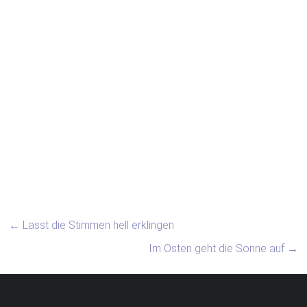
←
Lasst die Stimmen hell erklingen
Im Osten geht die Sonne auf
→