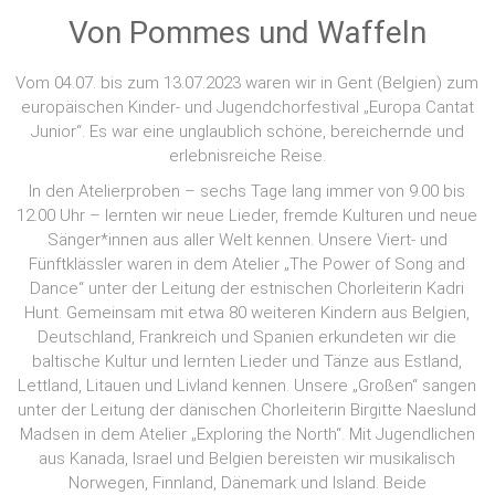
Von Pommes und Waffeln
Vom 04.07. bis zum 13.07.2023 waren wir in Gent (Belgien) zum
europäischen Kinder- und Jugendchorfestival „Europa Cantat
Junior“. Es war eine unglaublich schöne, bereichernde und
erlebnisreiche Reise.
In den Atelierproben – sechs Tage lang immer von 9.00 bis
12.00 Uhr – lernten wir neue Lieder, fremde Kulturen und neue
Sänger*innen aus aller Welt kennen. Unsere Viert- und
Fünftklässler waren in dem Atelier „The Power of Song and
Dance“ unter der Leitung der estnischen Chorleiterin Kadri
Hunt. Gemeinsam mit etwa 80 weiteren Kindern aus Belgien,
Deutschland, Frankreich und Spanien erkundeten wir die
baltische Kultur und lernten Lieder und Tänze aus Estland,
Lettland, Litauen und Livland kennen. Unsere „Großen“ sangen
unter der Leitung der dänischen Chorleiterin Birgitte Naeslund
Madsen in dem Atelier „Exploring the North“. Mit Jugendlichen
aus Kanada, Israel und Belgien bereisten wir musikalisch
Norwegen, Finnland, Dänemark und Island. Beide